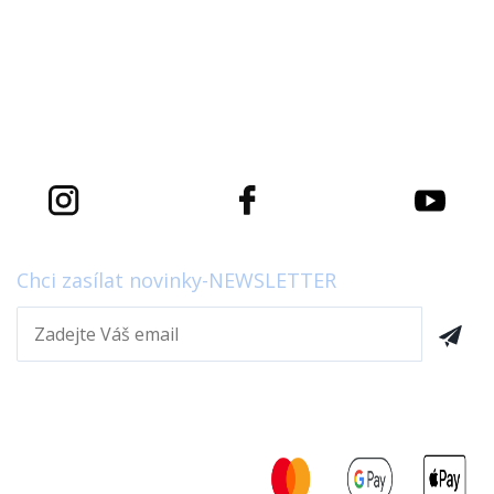
OBCHODNÍ PODMÍNKY
DOPRAVA A PLATBA
POJIŠTĚNÍ SLAVIA
ZÁSADY ZPRACOVÁNÍ OSOBNÍCH ÚDAJŮ
Chci zasílat novinky-NEWSLETTER
Odesláním emailu souhlasíte se zasíláním obchodních sdělení